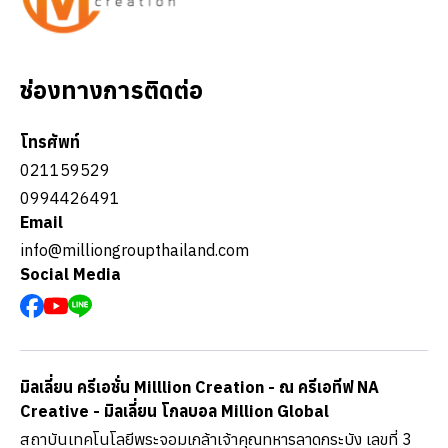
ช่องทางการติดต่อ
โทรศัพท์
021159529
0994426491
Email
info@milliongroupthailand.com
Social Media
มิลเลี่ยน ครีเอชั่น Milllion Creation - ณ ครีเอทีฟ NA
Creative - มิลเลี่ยน โกลบอล Million Global
สถาบันเทคโนโลยีพระจอมเกล้าเจ้าคุณทหารลาดกระบัง เลขที่ 3